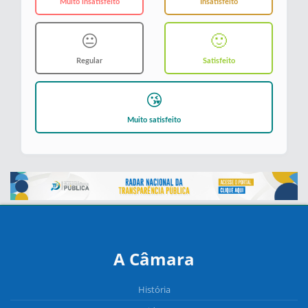
Muito insatisfeito
Insatisfeito
😐
🙂
Regular
Satisfeito
😘
Muito satisfeito
A Câmara
História