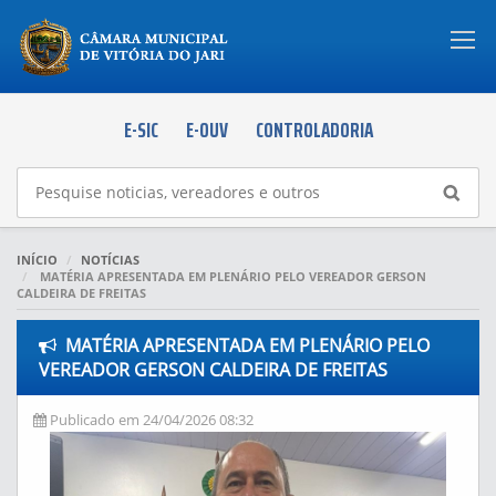
Togg
navi
E-SIC
E-OUV
CONTROLADORIA
INÍCIO
NOTÍCIAS
MATÉRIA APRESENTADA EM PLENÁRIO PELO VEREADOR GERSON
CALDEIRA DE FREITAS
MATÉRIA APRESENTADA EM PLENÁRIO PELO
VEREADOR GERSON CALDEIRA DE FREITAS
Publicado em 24/04/2026 08:32