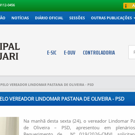
99112-0456
A
ÇÃO
NOTÍCIAS
DIÁRIO OFICIAL
SESSÕES
OUTRAS PUBLICAÇÕES
E-SIC
E-OUV
CONTROLADORIA
PELO VEREADOR LINDOMAR PASTANA DE OLIVEIRA - PSD
LO VEREADOR LINDOMAR PASTANA DE OLIVEIRA - PSD
Na manhã desta sexta (24), o vereador Lindomar P
de Oliveira – PSD, apresentou em plenári
Requerimento de Nº 019/2026-CMVJ, solicita