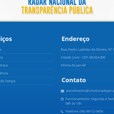
iços
Endereço
s
Rua: Pedro Ladislau da Silveira, Nº 
ra
Cidade Livre - CEP: 68.924-000
âmara
Vitória do Jari-AP
ência
Contato
o de Tempo
atendimento@cmvitoriadojari.a
Funcionamento: Segunda à Sext
08h às 13h
Telefone: (96) 99112-0456