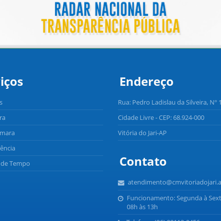
iços
Endereço
s
Rua: Pedro Ladislau da Silveira, Nº 
ra
Cidade Livre - CEP: 68.924-000
âmara
Vitória do Jari-AP
ência
Contato
o de Tempo
atendimento@cmvitoriadojari.a
Funcionamento: Segunda à Sext
08h às 13h