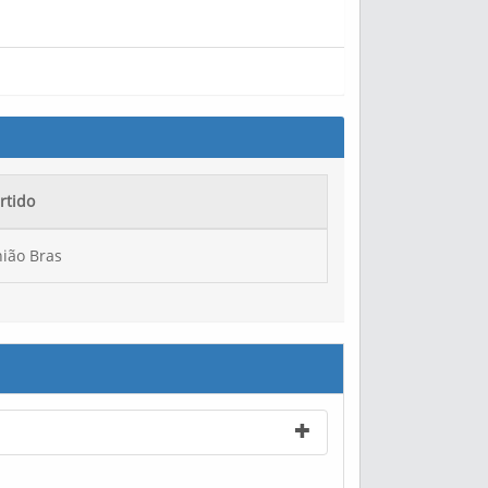
rtido
ião Bras