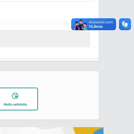
😘
Muito satisfeito