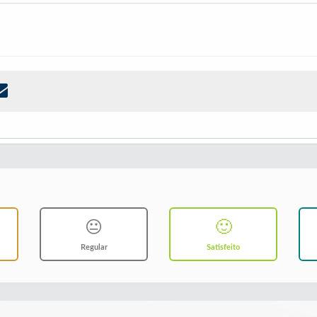
😐
🙂
Regular
Satisfeito