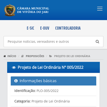
Togg
navi
E-SIC
E-OUV
CONTROLADORIA
INÍCIO
PROPOSICÕES
PROJETO DE LEI ORDINÁRIA
Projeto de Lei Ordinária Nº 005/2022
Informações básicas
Identificação:
PLO-005/2022
Categoria:
Projeto de Lei Ordinária