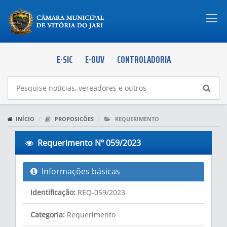
Togg
navi
E-SIC
E-OUV
CONTROLADORIA
INÍCIO
PROPOSICÕES
REQUERIMENTO
Requerimento Nº 059/2023
Informações básicas
Identificação:
REQ-059/2023
Categoria:
Requerimento