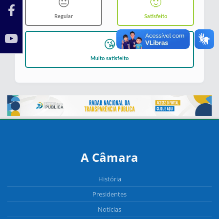
😐
🙂
Regular
Satisfeito
😘
Muito satisfeito
A Câmara
História
Presidentes
Notícias