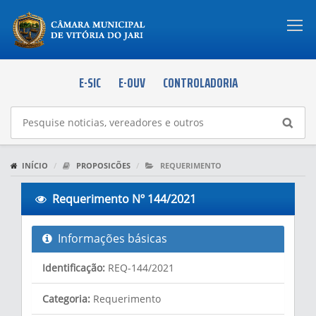
Togg
navi
E-SIC
E-OUV
CONTROLADORIA
INÍCIO
PROPOSICÕES
REQUERIMENTO
Requerimento Nº 144/2021
Informações básicas
Identificação:
REQ-144/2021
Categoria:
Requerimento