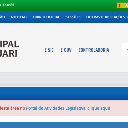
99112-0456
A
ÇÃO
NOTÍCIAS
DIÁRIO OFICIAL
SESSÕES
OUTRAS PUBLICAÇÕES
E-SIC
E-OUV
CONTROLADORIA
desta área no
Portal de Atividades Legislativa
, clique aqui!