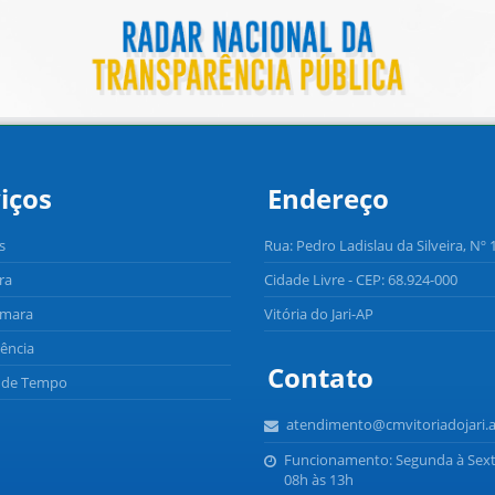
iços
Endereço
s
Rua: Pedro Ladislau da Silveira, Nº 
ra
Cidade Livre - CEP: 68.924-000
âmara
Vitória do Jari-AP
ência
Contato
o de Tempo
atendimento@cmvitoriadojari.a
Funcionamento: Segunda à Sext
08h às 13h