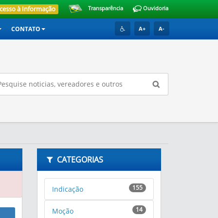
cesso à Informação
Transparência
Ouvidoria
CONTATO
A+
A-
CATEGORIAS
155
Indicação
14
Moção