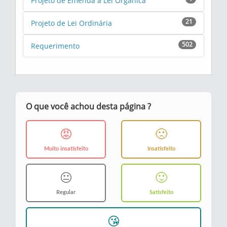
Projeto de Emenda à Lei Orgânica
21
Projeto de Lei Ordinária
502
Requerimento
O que você achou desta página ?
😡
🙁
Muito insatisfeito
Insatisfeito
😐
🙂
Regular
Satisfeito
😘