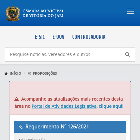
Togg
navi
E-SIC
E-OUV
CONTROLADORIA
INÍCIO
PROPOSIÇÕES
PROPOSIÇÕES
Acompanhe as atualizações mais recentes desta
área no
Portal de Atividades Legislativa
, clique aqui!
Requerimento Nº 126/2021